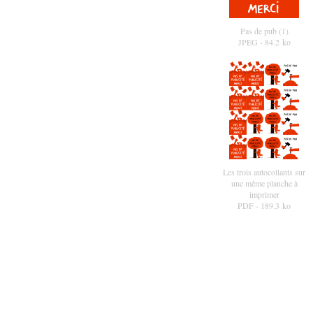
Pas de pub (1)
JPEG
- 84.2 ko
Les trois autocollants sur
une même planche à
imprimer
PDF
- 189.3 ko