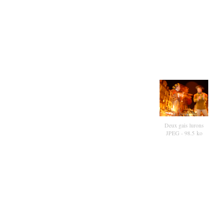
Deux gais lurons
JPEG
- 98.5 ko