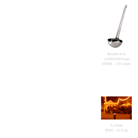
Recette de la
schühbändelsupp
HTML
- 126 octets
La foule
JPEG
- 82.8 ko