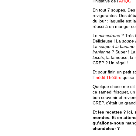
l’initiative de l’
AHQG
.
En tout 7 soupes. Des
revigorantes. Des déb
du jour : laquelle est 
réussi à en manger co
Le
minestrone
? Très 
Délicieuse ! La
soupe a
La
soupe à la banane 
iranienne
? Super ! L
lacets
, la fameuse, la
CREP ? Un régal !
Et pour finir, un petit
l’
Inédit Théâtre
qui se f
Quelque chose me dit 
ce samedi frisquet, un
bon souvenir et revien
CREP, c’était un grand
Et les recettes ? Ici, 
mondes. Et en attend
qu’allons-nous mang
chandeleur ?