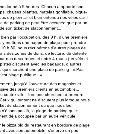
nc donné à 9 heures. Chacun a apporté son
ps, chaises pliantes, matelas gonflable, pique-
ux de plein air et bien entendu nos vélos car il
ge de parking ne peut être occupée que par un
e son ticket de stationnement...
ien par l’occupation, dès 9 h, d’une première
s y mettons une nappe de plage pour prendre
 et 10 h 30, nous récupérons d’autres plages de
lons des zones de dons, de lecture, de détente
ur nos deux roues et notre 4 roues (un vélo et
istes discutent avec les badauds, d’autres
s qui cherchent une place de parking : « Pas
c’est plage publique ! »
lement, jusqu’à l’ouverture des magasins et
ssive des premiers clients en automobile...
u centre-ville. Trés peu cherchent à prendre
Ceux qui tentent ne discutent plus lorsque nous
cket de stationnement ou que nous leur
n’étions pas là, la plage de parking qu’ils
ment déja occupée par un autre véhicule.
 le pizzaïolo du restaurant en bordure de plage
ant avec son automobile, s’énerve un peu.