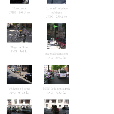
Horodateur
Aujourd’hui plage
JPEG
- 198.5 ko
publique
JPEG
- 230.2 ko
Plage publique
PNG
- 761 ko
Baignade autorisée
PNG
- 597.2 ko
Véhicule à 4 roues
MNS de la municipale
PNG
- 648.8 ko
PNG
- 735.4 ko