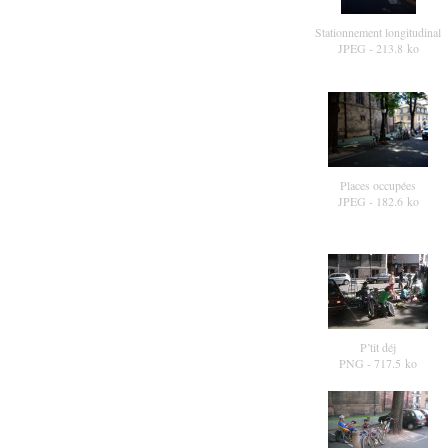
Stationnement longitudinal
JPEG
- 213.8 ko
Places occupées
JPEG
- 182.6 ko
P’tit déj
PNG
- 717.5 ko