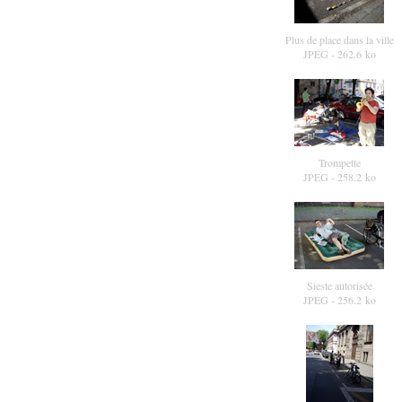
Plus de place dans la ville
JPEG
- 262.6 ko
Trompette
JPEG
- 258.2 ko
Sieste autorisée
JPEG
- 256.2 ko