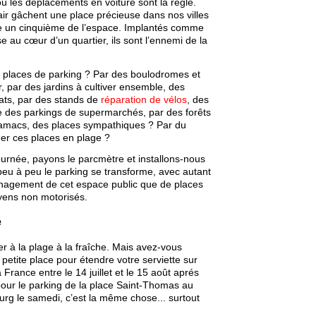
 les déplacements en voiture sont la règle.
air gâchent une place précieuse dans nos villes
e un cinquième de l’espace. Implantés comme
e au cœur d’un quartier, ils sont l’ennemi de la
s places de parking ? Par des boulodromes et
r, par des jardins à cultiver ensemble, des
ats, par des stands de
réparation de vélos
, des
e des parkings de supermarchés, par des forêts
amacs, des places sympathiques ? Par du
mer ces places en plage ?
ournée, payons le parcmètre et installons-nous
eu à peu le parking se transforme, avec autant
nagement de cet espace public que de places
yens non motorisés.
e
er à la plage à la fraîche. Mais avez-vous
petite place pour étendre votre serviette sur
France entre le 14 juillet et le 15 août aprés
pour le parking de la place Saint-Thomas au
ourg le samedi, c’est la même chose... surtout