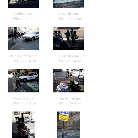
Parking vélo
Plage de don
JPEG
- 176 ko
JPEG
- 252.3 ko
Vélo contre voiture
Plage de don
JPEG
- 230.4 ko
JPEG
- 185.4 ko
Plage de don 3
Plage de parking
JPEG
- 233.2 ko
JPEG
- 247.3 ko