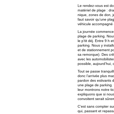
Le rendez-vous est do
matériel de plage : dra
nique, zones de don, je
faut savoir qu’une pla
véhicule accompagné d
La journée commence b
plage de parking. Nou
le p’tit déj. Entre 9 h
parking. Nous y instal
et de stationnement po
sa remorque). Des crêp
avec les automobiliste
possible, aujourd’hui, 
Tout se passe tranquil
donc l’arrivée plus ma
pardon des estivants d
une plage de parking. 
leur montrons notre ti
expliquons que si nous 
convoitent serait sûre
C’est sans compter sur
qui, passant et repass