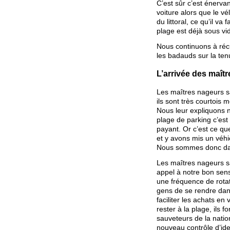
C’est sûr c’est énervan
voiture alors que le vé
du littoral, ce qu’il va
plage est déjà sous vi
Nous continuons à réc
les badauds sur la ten
L’arrivée des maît
Les maîtres nageurs s
ils sont très courtois 
Nous leur expliquons 
plage de parking c’est
payant. Or c’est ce qu
et y avons mis un véhi
Nous sommes donc dans 
Les maîtres nageurs s
appel à notre bon sen
une fréquence de rota
gens de se rendre dans
faciliter les achats en
rester à la plage, ils 
sauveteurs de la nation
nouveau contrôle d’ident