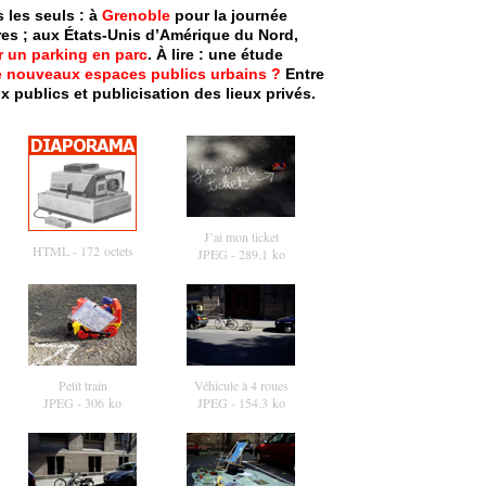
les seuls : à
Grenoble
pour la journée
es ; aux États-Unis d’Amérique du Nord,
r un parking en parc
. À lire : une étude
 nouveaux espaces publics urbains ?
Entre
ux publics et publicisation des lieux privés.
J’ai mon ticket
HTML
- 172 octets
JPEG
- 289.1 ko
Petit train
Véhicule à 4 roues
JPEG
- 306 ko
JPEG
- 154.3 ko