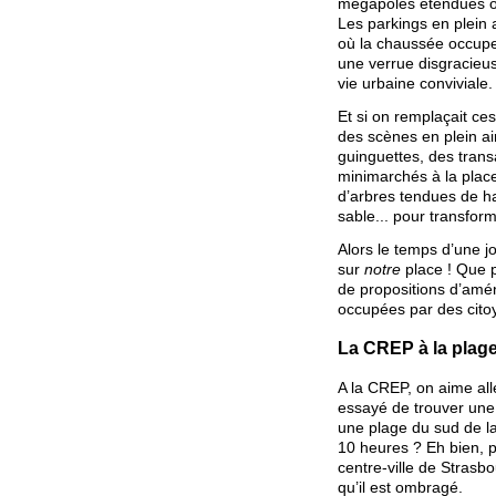
mégapoles étendues où
Les parkings en plein 
où la chaussée occup
une verrue disgracieus
vie urbaine conviviale.
Et si on remplaçait ce
des scènes en plein ai
guinguettes, des trans
minimarchés à la plac
d’arbres tendues de h
sable... pour transfor
Alors le temps d’une j
sur
notre
place ! Que p
de propositions d’amé
occupées par des cito
La CREP à la plag
A la CREP, on aime all
essayé de trouver une 
une plage du sud de la 
10 heures ? Eh bien, 
centre-ville de Strasb
qu’il est ombragé.