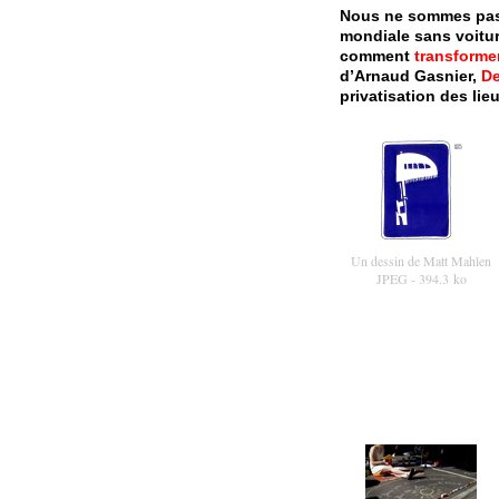
Nous ne sommes pas 
mondiale sans voitur
comment
transforme
d’Arnaud Gasnier,
De
privatisation des lie
Un dessin de Matt Mahlen
JPEG
- 394.3 ko