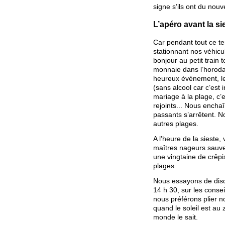
signe s’ils ont du nouv
L’apéro avant la si
Car pendant tout ce t
stationnant nos véhicu
bonjour au petit train
monnaie dans l’horodat
heureux évènement, le
(sans alcool car c’est i
mariage à la plage, c’
rejoints... Nous encha
passants s’arrêtent. No
autres plages.
A l’heure de la sieste
maîtres nageurs sauve
une vingtaine de crêpi
plages.
Nous essayons de discut
14 h 30, sur les conse
nous préférons plier no
quand le soleil est au 
monde le sait.