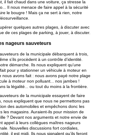
t, il fait chaud dans une voiture, ça stresse la
lo... Il nous menace de faire appel à la sécurité
 faire le bougre ! Mais ça ne sert à rien, notre
déosurveillance.
upérer quelques autres plages, à discuter avec
ue de ces plages de parking, à jouer, à discuter.
res nageurs sauveteurs
auveteurs de la municipale débarquent à trois,
même s’ils procèdent à un contrôle d’identité.
notre démarche. Ils nous expliquent qu’une
 fait pour y stationner un véhicule à moteur en
e nous avons fait : nous avons payé notre plage
cule à moteur non polluant... nos jambes !
la légalité... ou tout du moins à la frontière.
auveteurs de la municipale essayent de faire
s, nous expliquent que nous ne permettons pas
tion des automobiles et empêchons donc les
 les magasins. Auraient-ils pour mission de
 ville ? Devant nos arguments et notre envie de
font appel à leurs collègues maîtres nageurs
ale. Nouvelles discussions fort cordiales,
ité, il est midi. Ils nous signalent qu’ils feront