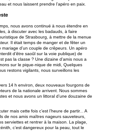
eau et nous laissent prendre l’apéro en paix.
este
emps, nous avons continué à nous étendre en
les, à discuter avec les badauds, à faire
 touristique de Strasbourg, à mettre de la menue
eur. Il était temps de manger et de fêter un
 mariage d’un couple de crêpeurs. Un apéro
nterdit d’être saoûl sur la voie publique) de
est pas la classe ? Une dizaine d’amis nous a
înons sur le pique-nique de midi, Quelques
us restons vigilants, nous surveillons les
, vers 14 h environ, deux nouveaux fourgons de
teurs de la nationale arrivent. Nous sommes
stes et nous avons un littoral d’une douzaine de
er mais cette fois c’est l’heure de partir... A
ils de nos amis maîtres nageurs sauveteurs,
s serviettes et rentrer à la maison. La plage,
zénith, c’est dangereux pour la peau, tout le