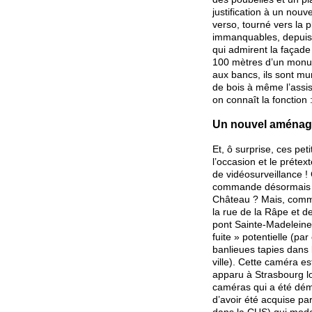
justification à un nouv
verso, tourné vers la 
immanquables, depuis l
qui admirent la façade
100 mètres d’un monum
aux bancs, ils sont mu
de bois à même l’assis
on connaît la fonction
Un nouvel aménage
Et, ô surprise, ces pe
l’occasion et le prétex
de vidéosurveillance ! 
commande désormais l’
Château ? Mais, comme
la rue de la Râpe et d
pont Sainte-Madeleine :
fuite » potentielle (par
banlieues tapies dans 
ville). Cette caméra 
apparu à Strasbourg l
caméras qui a été démo
d’avoir été acquise pa