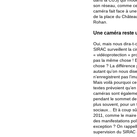
dans la CUS) qui moder
son réseau, comme ce s
caméra fait face à une 
de la place du Château
Rohan.
Une caméra reste 
Oui, mais nous dira-t-
SIRAC surveillent la c
« vidéoprotection » pro
pas la même chose ! Et
chose ? La différence 
autant qu’on nous dise
n’enregistrent pas l’im
Mais voilà pourquoi ce
textes prévoient qu’en 
caméras sont également
pendant le sommet de 
plus souvent, pour un t
sociaux... Et à coup s
2011, comme le maire R
des manifestations poli
exception ? On rappell
supervision du SIRAC et