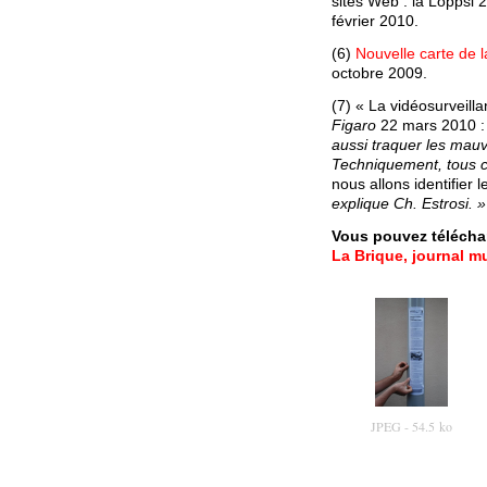
sites Web : la Loppsi 
février 2010.
(6)
Nouvelle carte de 
octobre 2009.
(7) « La vidéosurveilla
Figaro
22 mars 2010 
aussi traquer les mau
Techniquement, tous ce
nous allons identifier 
explique Ch. Estrosi. »
Vous pouvez téléchar
La Brique, journal m
JPEG
- 54.5 ko