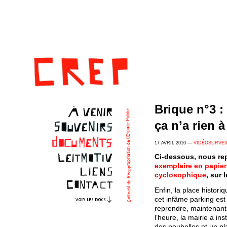
Brique n°3 :
ça n’a rien à
17 AVRIL 2010 —
VIDÉOSURVEI
Ci-dessous, nous rep
exemplaire en papier
cyclosophique
, sur 
Enfin, la place histori
cet infâme parking est
reprendre, maintenant
l’heure, la mairie a in
des poubelles et un pla