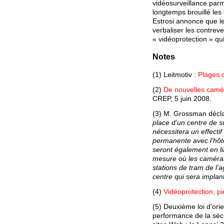
vidéosurveillance parmi
longtemps brouillé les 
Estrosi annonce que l
verbaliser les contreve
« vidéoprotection » qui 
Notes
(1) Leitmotiv :
Plages d
(2)
De nouvelles camé
CREP, 5 juin 2008.
(3) M. Grossman décla
place d’un centre de s
nécessitera un effectif
permanente avec l’hôtel
seront également en li
mesure où les caméras
stations de tram de l’
centre qui sera implan
(4)
Vidéoprotection, p
(5) Deuxième loi d’ori
performance de la sécu