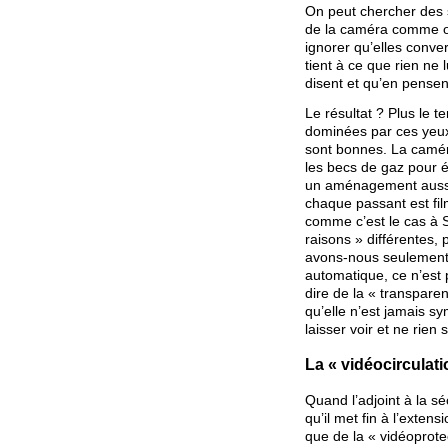
On peut chercher des s
de la caméra comme on
ignorer qu’elles conver
tient à ce que rien ne
disent et qu’en pensent
Le résultat ? Plus le t
dominées par ces yeux
sont bonnes. La camér
les becs de gaz pour éc
un aménagement aussi 
chaque passant est fil
comme c’est le cas à 
raisons » différentes,
avons-nous seulement 
automatique, ce n’est p
dire de la « transpare
qu’elle n’est jamais sy
laisser voir et ne rien
La « vidéocirculatio
Quand l’adjoint à la sé
qu’il met fin à l’exten
que de la « vidéoprotec